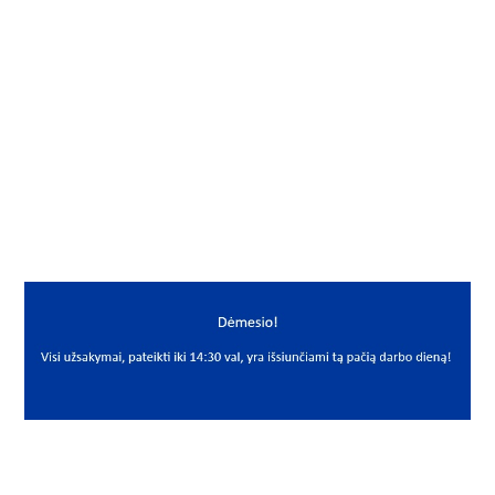
Gamintojas
FLI
Mato vnt.
VNT
Yra sandėlyje
Ne
Mato vnt
VNT
PREKĖS APRAŠYMAS
FLI*LJM31.75X1900
LJM 31.75x1900 CF53 h6
Lin. velenas
Linear shaft
FLI