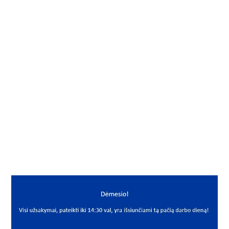
Gamintojas
Neutral
Vidus, mm
17
Išorė, mm
47
Storis, mm
12
Išmatavimai
17x47x12
Mato vnt.
VNT
Yra sandėlyje
Ne
Mato vnt
VNT
PREKĖS APRAŠYMAS