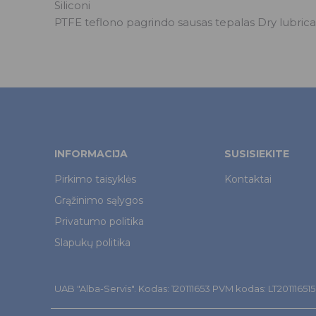
Siliconi
PTFE teflono pagrindo sausas tepalas Dry lubric
INFORMACIJA
SUSISIEKITE
Pirkimo taisyklės
Kontaktai
Grąžinimo sąlygos
Privatumo politika
Slapukų politika
UAB "Alba-Servis". Kodas: 120111653 PVM kodas: LT201116515. Š