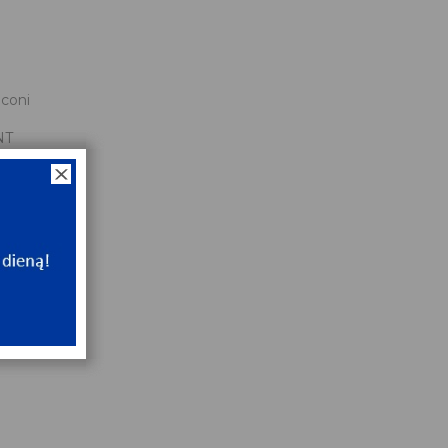
liconi
NT
ip
NT