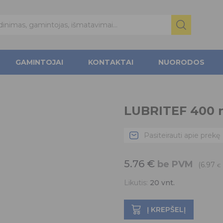
GAMINTOJAI
KONTAKTAI
NUORODOS
LUBRITEF 400 
Pasiteirauti apie prekę
5.76
€
be PVM
(6.97
€
Likutis:
20
vnt.
Į KREPŠELĮ