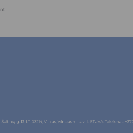
ant
altinių g. 13, LT-03214, Vilnius, Vilniaus m. sav., LIETUVA. Telefonas: +3