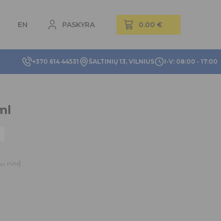
EN
PASKYRA
+370 614 44531
ŠALTINIŲ 13, VILNIUS
I-V: 08:00 - 17:00
ml
)
su PVM