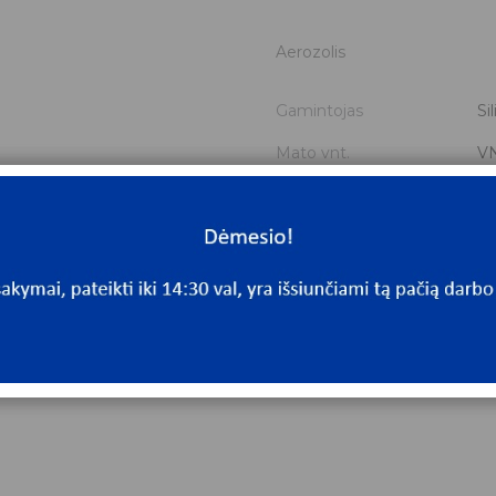
Aerozolis
Gamintojas
Si
Mato vnt.
V
Yra sandėlyje
Ta
Mato vnt
V