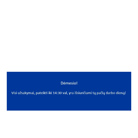
Mato vnt.
VNT
Yra sandėlyje
Taip
Mato vnt
VNT
PREKĖS APRAŠYMAS
NEU*866371
M18x1.5 866371
Varžtas
Neutral