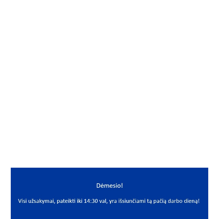
Gamintojas
NSK-RHP
Vidus, mm
60
Išorė, mm
95
Storis, mm
18
Išmatavimai
60x95x18
Mato vnt.
VNT
Yra sandėlyje
Ne
Mato vnt
VNT
PREKĖS APRAŠYMAS