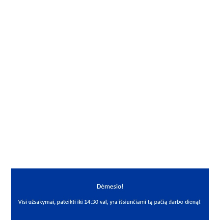
Gamintojas
SLF
Vidus, mm
30
Išorė, mm
62
Storis, mm
20
Išmatavimai
30x62x20
Mato vnt.
VNT
Yra sandėlyje
Ne
Mato vnt
VNT
PREKĖS APRAŠYMAS