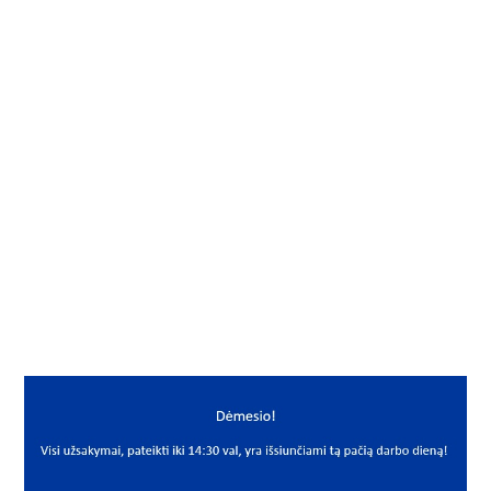
Gamintojas
BBC-R
Vidus, mm
25
Išorė, mm
52
Storis, mm
18
Išmatavimai
25x52x18
Mato vnt.
VNT
Yra sandėlyje
Ne
Mato vnt
VNT
PREKĖS APRAŠYMAS