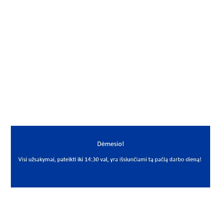
Gamintojas
NG
Mato vnt.
VNT
Yra sandėlyje
Ne
Mato vnt
VNT
PREKĖS APRAŠYMAS
NG**NGF2 25MM CC
NGF2 25MM CC
Guoliavietė su guoliu
Bearing unit
NG