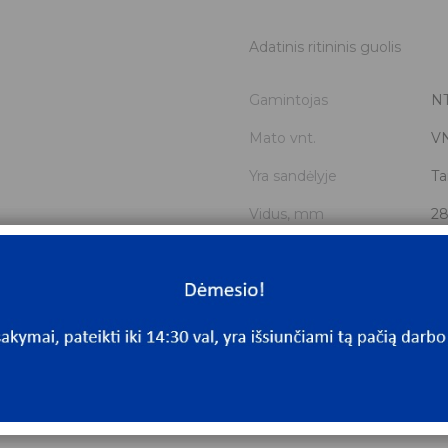
Adatinis ritininis guolis
Gamintojas
N
Mato vnt.
V
Yra sandėlyje
Ta
Vidus, mm
2
Išorė, mm
42
Storis, mm
2
Išmatavimai
28
Mato vnt
V