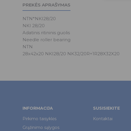
PREKĖS APRAŠYMAS
NTN*NKI28/20
NKI 28/20
Adatinis ritininis guolis
Needle roller bearing
NTN
28x42x20 NKI28/20 NK32/20R+1R28X32X20
INFORMACIJA
SUSISIEKITE
Pirkimo taisyklės
Kontaktai
Grąžinimo sąlygos