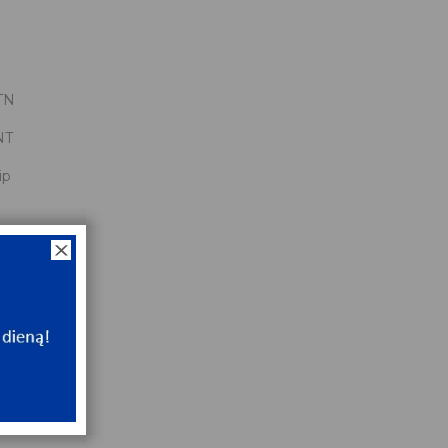
TN
NT
ip
8
0
x42x20
NT