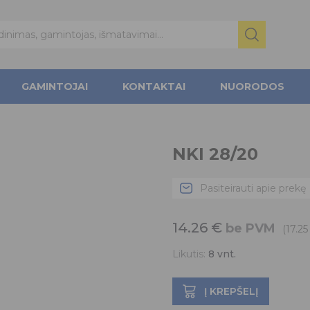
GAMINTOJAI
KONTAKTAI
NUORODOS
NKI 28/20
Pasiteirauti apie prekę
14.26
€
be PVM
(17.2
Likutis:
8
vnt.
Į KREPŠELĮ