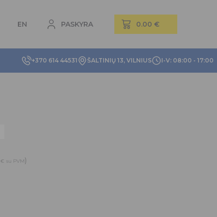
EN
PASKYRA
+370 614 44531
ŠALTINIŲ 13, VILNIUS
I-V: 08:00 - 17:00
5
)
€
su PVM