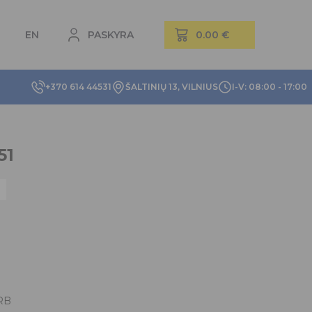
EN
PASKYRA
+370 614 44531
ŠALTINIŲ 13, VILNIUS
I-V: 08:00 - 17:00
51
RB