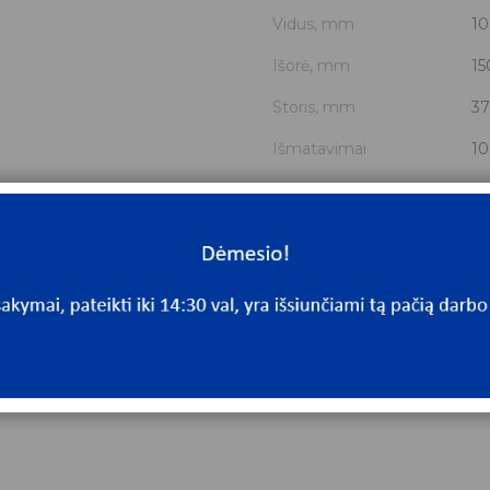
Vidus, mm
10
Išorė, mm
15
Storis, mm
37
Išmatavimai
10
Mato vnt.
V
Yra sandėlyje
N
Mato vnt
V