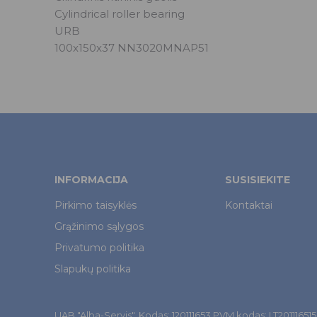
Cylindrical roller bearing
URB
100x150x37 NN3020MNAP51
INFORMACIJA
SUSISIEKITE
Pirkimo taisyklės
Kontaktai
Grąžinimo sąlygos
Privatumo politika
Slapukų politika
UAB "Alba-Servis". Kodas: 120111653 PVM kodas: LT201116515. Š