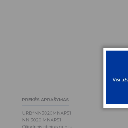
PREKĖS APRAŠYMAS
URB*NN3020MNAP51
NN 3020 MNAP51
Cilindrinis ritininis guolis