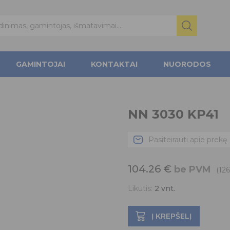
GAMINTOJAI
KONTAKTAI
NUORODOS
NN 3030 KP41
Pasiteirauti apie prekę
104.26
€
be PVM
(126
Likutis:
2
vnt.
Į KREPŠELĮ