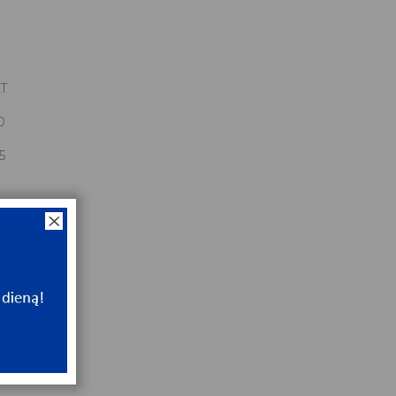
T
0
5
0x225x56
NT
ip
NT