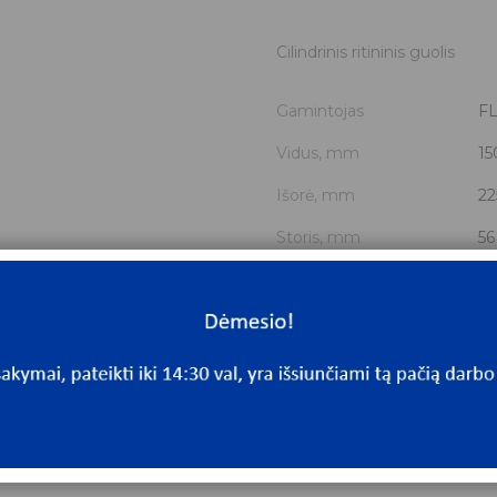
Cilindrinis ritininis guolis
Gamintojas
FL
Vidus, mm
15
Išorė, mm
22
Storis, mm
56
Išmatavimai
15
Mato vnt.
V
Yra sandėlyje
Ta
Mato vnt
V