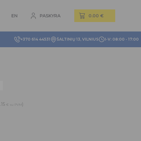
EN
PASKYRA
+370 614 44531
ŠALTINIŲ 13, VILNIUS
I-V: 08:00 - 17:00
.15
)
€
su PVM