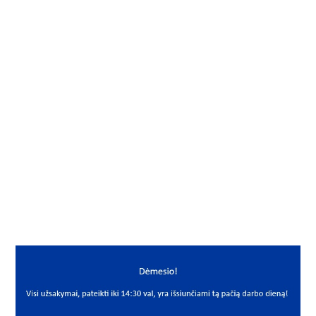
Gamintojas
NBS
Vidus, mm
50
Išorė, mm
100
Storis, mm
32/30
Išmatavimai
50x100x32/30
Mato vnt.
VNT
Yra sandėlyje
Taip
Mato vnt
VNT
PREKĖS APRAŠYMAS