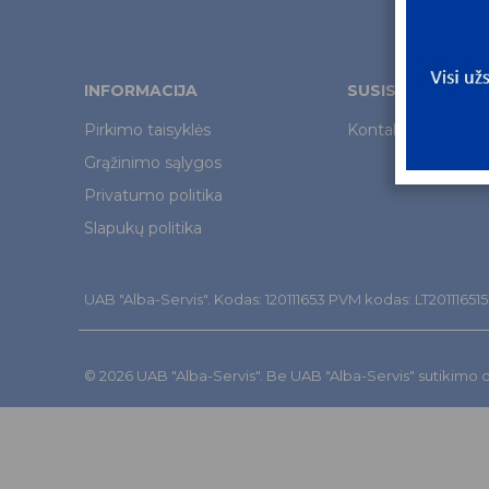
INFORMACIJA
SUSISIEKITE
Pirkimo taisyklės
Kontaktai
Grąžinimo sąlygos
Privatumo politika
Slapukų politika
UAB "Alba-Servis". Kodas: 120111653 PVM kodas: LT201116515. Š
© 2026 UAB "Alba-Servis". Be UAB "Alba-Servis" sutikimo dr