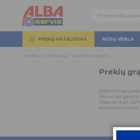
PREKIŲ KATALOGAS
MŪSŲ VEIKLA
Pradžia
/
Informacija
/
Grąžinimo sąlygos
Prekių gr
Elektroninėje pardu
dienos, kai gavote 
Visais atvejais Jum
prekinės išvaizdos.