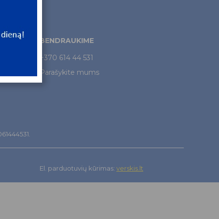
BENDRAUKIME
+370 614 44 531
Parašykite mums
7061444531.
El. parduotuvių kūrimas:
verskis.lt