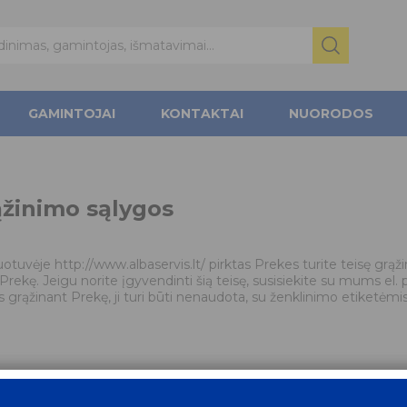
GAMINTOJAI
KONTAKTAI
NUORODOS
ąžinimo sąlygos
otuvėje http://www.albaservis.lt/ pirktas Prekes turite teisę grąži
Prekę. Jeigu norite įgyvendinti šią teisę, susisiekite su mums el. 
s grąžinant Prekę, ji turi būti nenaudota, su ženklinimo etiketėmis