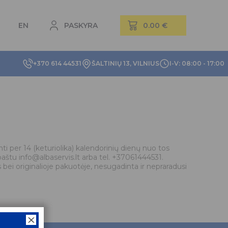
EN
PASKYRA
+370 614 44531
ŠALTINIŲ 13, VILNIUS
I-V: 08:00 - 17:00
nti per 14 (keturiolika) kalendorinių dienų nuo tos
paštu info@albaservis.lt arba tel. +37061444531.
 bei originalioje pakuotėje, nesugadinta ir nepraradusi