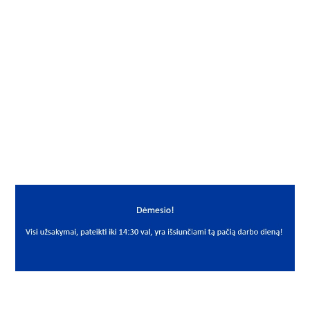
Gamintojas
PER
Mato vnt.
VNT
Yra sandėlyje
Ne
Mato vnt
VNT
PREKĖS APRAŠYMAS
PER*PAW62P10
PAW 62 P10
Slydimo įvorė
Bushing
PER
PAW62P10 62X90X2