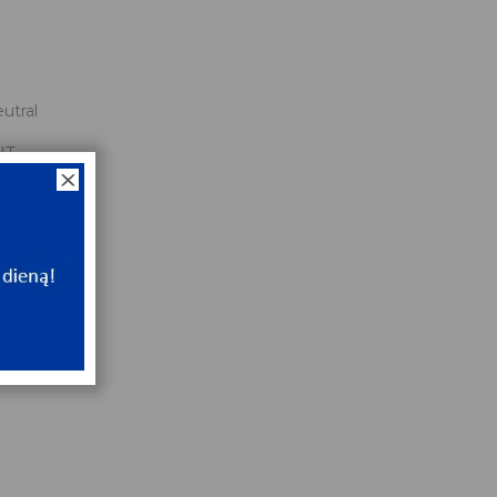
utral
NT
ip
NT