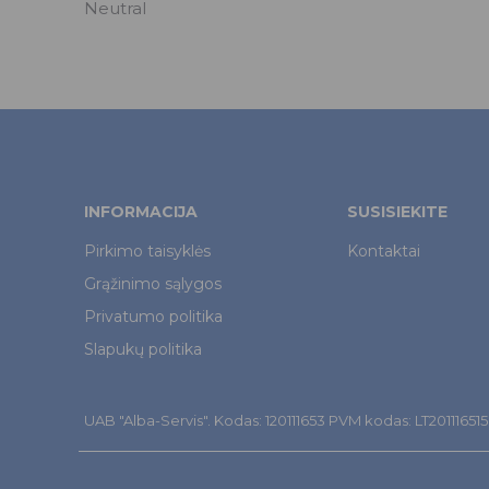
Neutral
INFORMACIJA
SUSISIEKITE
Pirkimo taisyklės
Kontaktai
Grąžinimo sąlygos
Privatumo politika
Slapukų politika
UAB "Alba-Servis". Kodas: 120111653 PVM kodas: LT201116515. Š