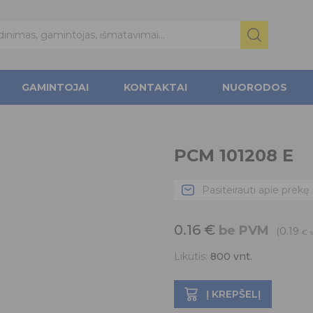
GAMINTOJAI
KONTAKTAI
NUORODOS
PCM 101208 E
Pasiteirauti apie prekę
0.16
€
be PVM
(0.19
€
Likutis:
800
vnt.
Į KREPŠELĮ