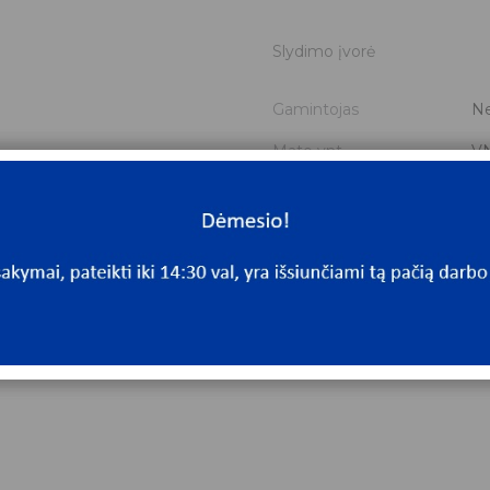
Slydimo įvorė
Gamintojas
Ne
Mato vnt.
V
Yra sandėlyje
Ta
Mato vnt
V