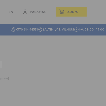
EN
PASKYRA
+370 614 44531
ŠALTINIŲ 13, VILNIUS
I-V: 08:00 - 17:00
)
su PVM