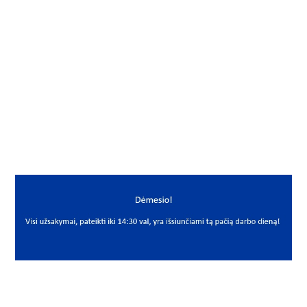
Gamintojas
Neutral
Mato vnt.
VNT
Yra sandėlyje
Ne
Mato vnt
VNT
PREKĖS APRAŠYMAS
NEU*PCM505560M
PCM 505560 M
Slydimo įvorė
Bushing
Neutral