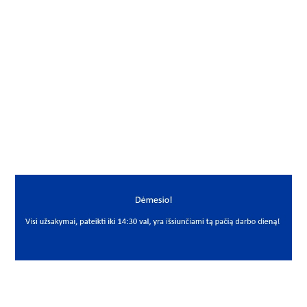
Gamintojas
FKL
Mato vnt.
VNT
Yra sandėlyje
Ne
Mato vnt
VNT
PREKĖS APRAŠYMAS
FKL*UPL.185.M30.R
PL.185.M30.R
Guolis
Bearing
FKL