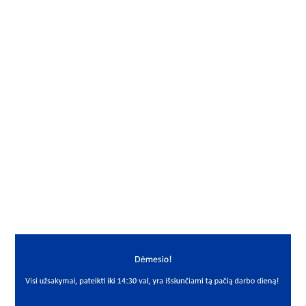
Gamintojas
RBF
Vidus, mm
16.027
Išorė, mm
60
Storis, mm
23
Išmatavimai
16.027x60x23
Mato vnt.
VNT
Yra sandėlyje
Ne
Mato vnt
VNT
PREKĖS APRAŠYMAS