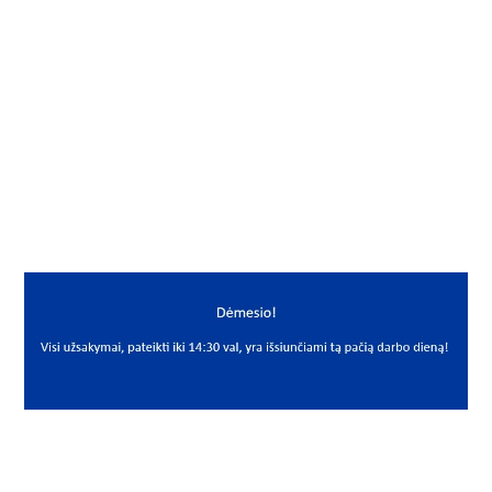
Gamintojas
PRISTA
Yra sandėlyje
Ne
Mato vnt
VNT
PREKĖS APRAŠYMAS
PRI*PRISTA LI COMPL
Prista Li Complex EP2 2/4 kg
Tepalas
Grease
PRISTA
140 cels.