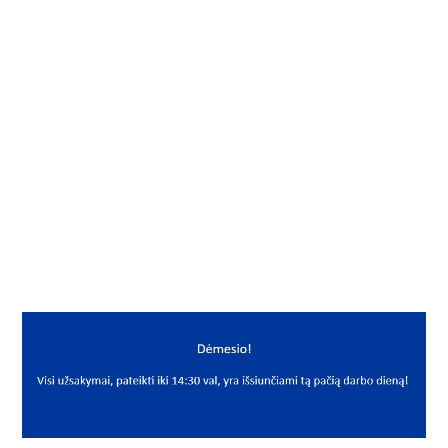
Į KREPŠELĮ
Slydimo įvorė
Gamintojas
Neutral
Mato vnt.
VNT
Yra sandėlyje
Taip
Mato vnt
VNT
PREKĖS APRAŠYMAS
NEU*PRMF303430