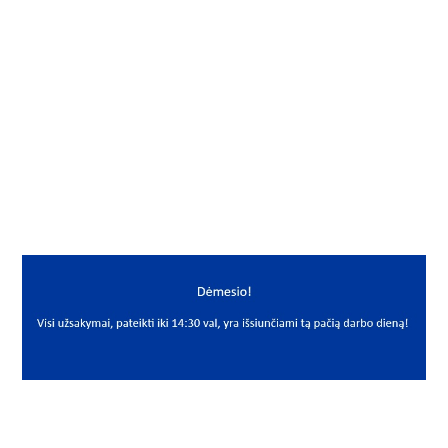
Gamintojas
Rexroth
Mato vnt.
VNT
Yra sandėlyje
Ne
Mato vnt
VNT
PREKĖS APRAŠYMAS
REX*R1653-824-20
R 1653-824-20
Linijinė karietėlė
Linear block
Rexroth