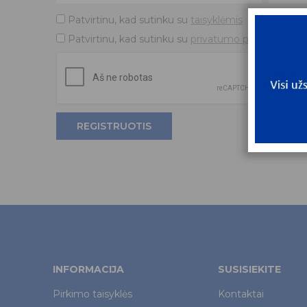
Patvirtinu, kad sutinku su
taisyklėmis
Patvirtinu, kad sutinku su
privatumo politika
REGISTRUOTIS
INFORMACIJA
SUSISIEKITE
Pirkimo taisyklės
Kontaktai