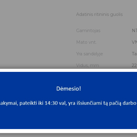
Adatinis ritininis guolis
Gamintojas
N
Mato vnt.
V
Yra sandėlyje
Ta
Vidus, mm
22
Išorė, mm
3
Storis, mm
13
Išmatavimai
22
Mato vnt
V