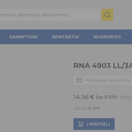
GAMINTOJAI
KONTAKTAI
NUORODOS
RNA 4903 LL/3
Pasiteirauti apie prekę
14.56
€
be PVM
(17.6
Likutis:
5
vnt.
Į KREPŠELĮ