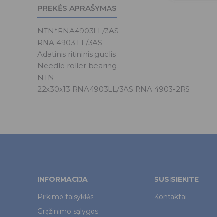
PREKĖS APRAŠYMAS
NTN*RNA4903LL/3AS
RNA 4903 LL/3AS
Adatinis ritininis guolis
Needle roller bearing
NTN
22x30x13 RNA4903LL/3AS RNA 4903-2RS
INFORMACIJA
SUSISIEKITE
Pirkimo taisyklės
Kontaktai
Grąžinimo sąlygos