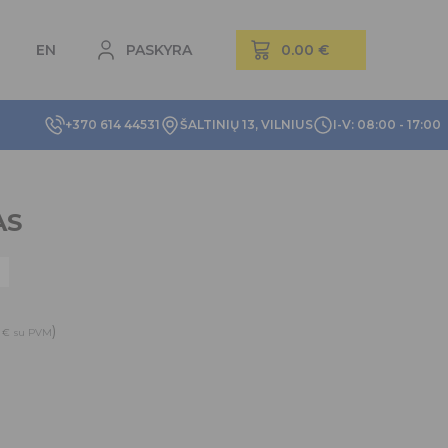
EN
PASKYRA
+370 614 44531
ŠALTINIŲ 13, VILNIUS
I-V: 08:00 - 17:00
AS
2
)
€
su PVM