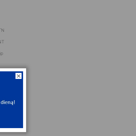
TN
NT
ip
0
x30x13
NT