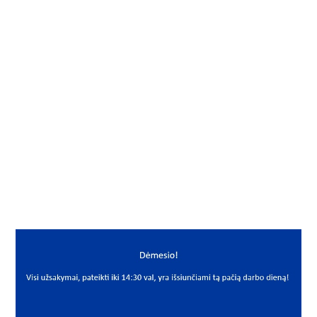
Gamintojas
FAG
Yra sandėlyje
Ne
Vidus, mm
15
Išorė, mm
32
Storis, mm
9
Išmatavimai
15x32x9
Mato vnt
VNT
PREKĖS APRAŠYMAS
FAG*S6002-2RS