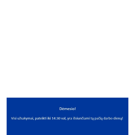
Į KREPŠELĮ
Fiksavimo žiedas
Gamintojas
Seeger
Mato vnt.
VNT
Yra sandėlyje
Taip
Mato vnt
VNT
PREKĖS APRAŠYMAS
SEG*SB023