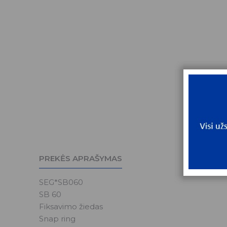
PREKĖS APRAŠYMAS
SEG*SB060
SB 60
Fiksavimo žiedas
Snap ring