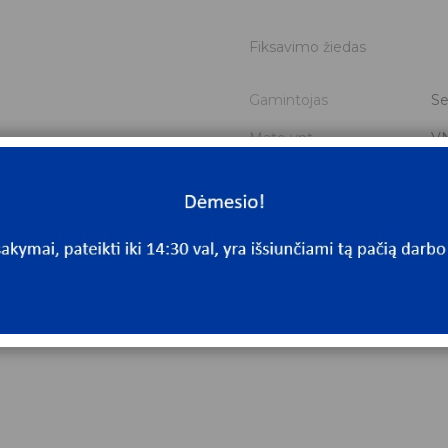
Fiksavimo žiedas
Gamintojas
Se
Mato vnt.
V
Yra sandėlyje
Ta
Mato vnt
V