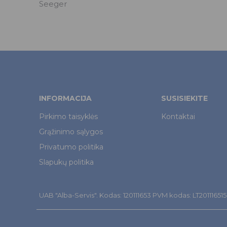
Seeger
INFORMACIJA
SUSISIEKITE
Pirkimo taisyklės
Kontaktai
Grąžinimo sąlygos
Privatumo politika
Slapukų politika
UAB "Alba-Servis". Kodas: 120111653 PVM kodas: LT201116515. Š