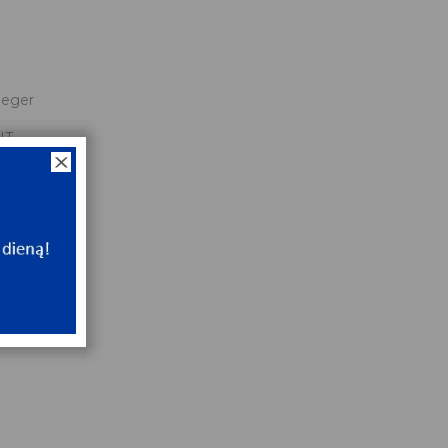
eger
NT
ip
NT