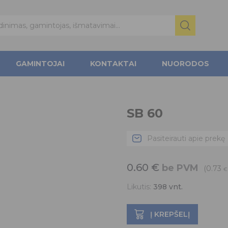
GAMINTOJAI
KONTAKTAI
NUORODOS
SB 60
Pasiteirauti apie prekę
0.60
€
be PVM
(0.73
€
Likutis:
398
vnt.
Į KREPŠELĮ