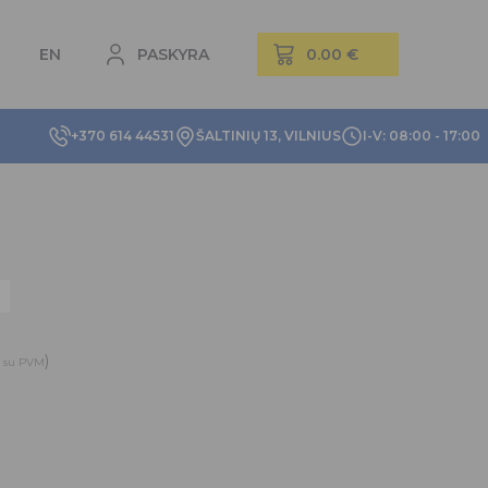
EN
PASKYRA
+370 614 44531
ŠALTINIŲ 13, VILNIUS
I-V: 08:00 - 17:00
)
su PVM