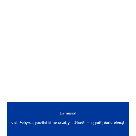
Į KREPŠELĮ
Aerozolis
Gamintojas
Siliconi
Mato vnt.
VNT
Yra sandėlyje
Taip
Mato vnt
VNT
PREKĖS APRAŠYMAS
SCL*11710/4SB