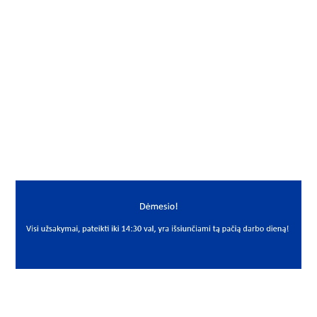
Gamintojas
RGP
Mato vnt.
VNT
Yra sandėlyje
Ne
Mato vnt
VNT
PREKĖS APRAŠYMAS
RGP*SBM12B
SBM 12 B
Guolis
Bearing
RGP