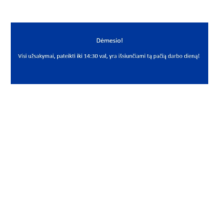
INFORMACIJA
Pirkimo taisyklės
Grąžinimo sąlygos
Privatumo politika
Slapukų politika
SUSISIEKITE
Kontaktai
BENDRAUKIME