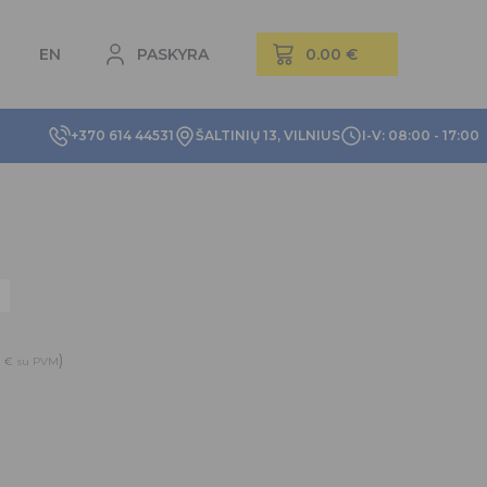
EN
PASKYRA
+370 614 44531
ŠALTINIŲ 13, VILNIUS
I-V: 08:00 - 17:00
1
)
€
su PVM