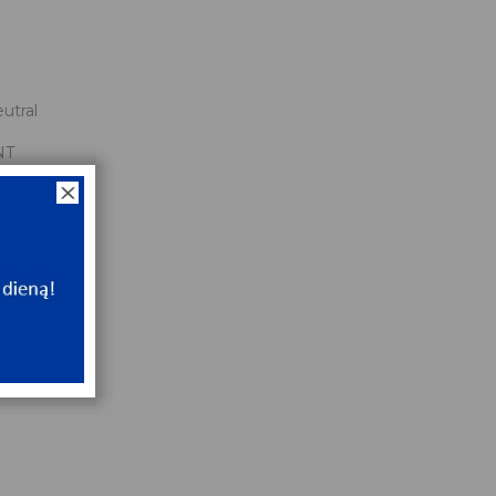
utral
NT
ip
NT