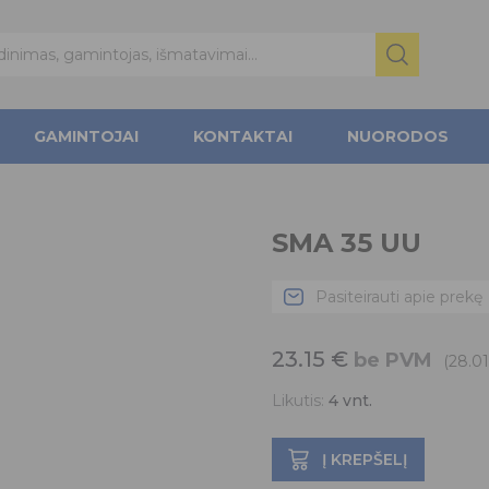
GAMINTOJAI
KONTAKTAI
NUORODOS
SMA 35 UU
Pasiteirauti apie prekę
23.15
€
be PVM
(28.0
Likutis:
4
vnt.
Į KREPŠELĮ