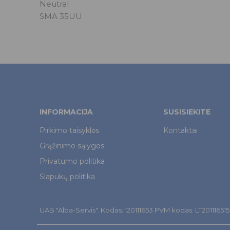
Neutral
SMA 35UU
INFORMACIJA
SUSISIEKITE
Pirkimo taisyklės
Kontaktai
Grąžinimo sąlygos
Privatumo politika
Slapukų politika
UAB "Alba-Servis". Kodas: 120111653 PVM kodas: LT201116515. Š