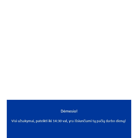
Į KREPŠELĮ
Guolio korpusas
Gamintojas
PTI
Mato vnt.
VNT
Yra sandėlyje
Taip
Mato vnt
VNT
PREKĖS APRAŠYMAS
PTI*SNH509 SNL 509