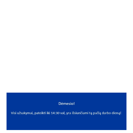
Į KREPŠELĮ
Fiksavimo žiedas
Gamintojas
FAG
Mato vnt.
VNT
Yra sandėlyje
Taip
Mato vnt
VNT
PREKĖS APRAŠYMAS
FAG*SP85