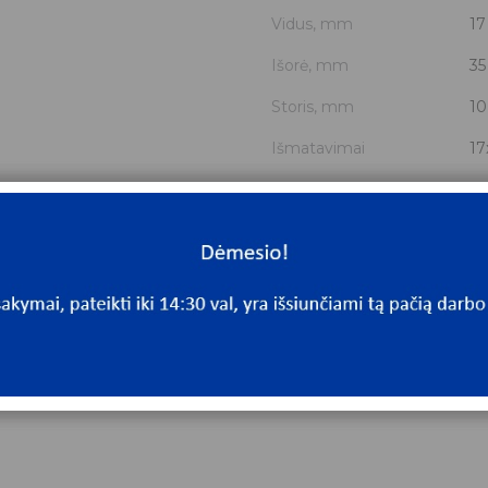
Vidus, mm
17
Išorė, mm
35
Storis, mm
10
Išmatavimai
17
Mato vnt.
V
Yra sandėlyje
N
Mato vnt
V