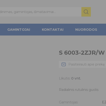
GAMINTOJAI
KONTAKTAI
NUORODOS
S 6003-2ZJR/W
Pasiteirauti apie prekę
Likutis:
0
vnt.
Radialinis rutulinis guolis
Gamintojas
E