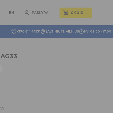
EN
PASKYRA
+370 614 44531
ŠALTINIŲ 13, VILNIUS
I-V: 08:00 - 17:00
 AG33
ZO