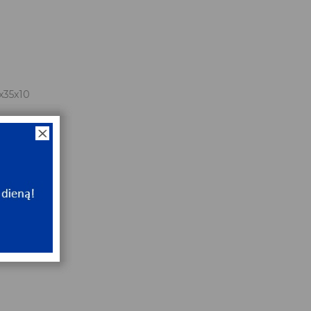
x35x10
NT
e
NT