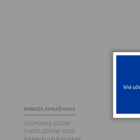
PREKĖS APRAŠYMAS
EZO*S6003-2ZJRW
S 6003-2ZJR/W AG33
Radialinis rutulinis guolis