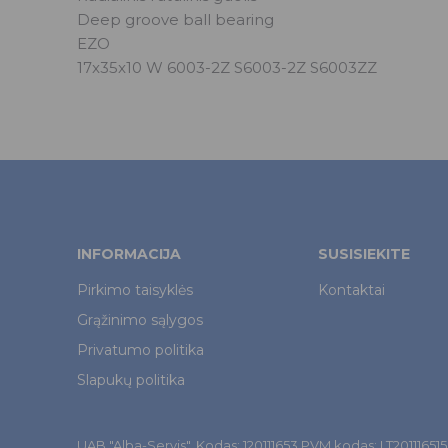
Deep groove ball bearing
EZO
17x35x10 W 6003-2Z S6003-2Z S6003ZZ
INFORMACIJA
SUSISIEKITE
Pirkimo taisyklės
Kontaktai
Grąžinimo sąlygos
Privatumo politika
Slapukų politika
UAB "Alba-Servis". Kodas: 120111653 PVM kodas: LT201116515. Š