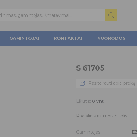
GAMINTOJAI
KONTAKTAI
NUORODOS
S 61705
Pasiteirauti apie prekę
Likutis:
0
vnt.
Radialinis rutulinis guolis
Gamintojas
E