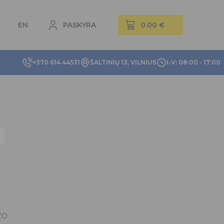
EN
PASKYRA
+370 614 44531
ŠALTINIŲ 13, VILNIUS
I-V: 08:00 - 17:00
ZO