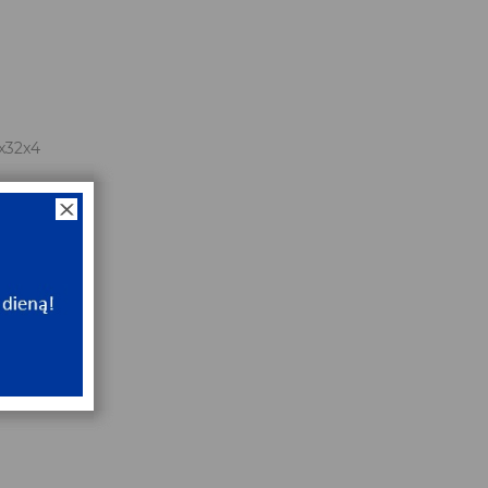
x32x4
NT
e
NT