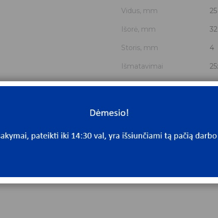
Vidus, mm
25
Išorė, mm
32
Storis, mm
4
Išmatavimai
25
Mato vnt.
V
Yra sandėlyje
N
Mato vnt
V