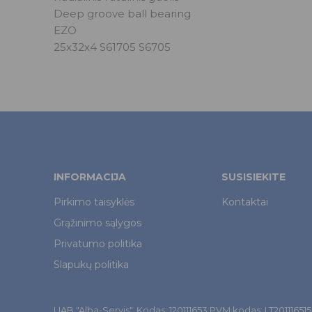
Deep groove ball bearing
EZO
25x32x4 S61705 S6705
INFORMACIJA
SUSISIEKITE
Pirkimo taisyklės
Kontaktai
Grąžinimo sąlygos
Privatumo politika
Slapukų politika
UAB "Alba-Servis". Kodas: 120111653 PVM kodas: LT201116515. Š