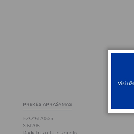
PREKĖS APRAŠYMAS
EZO*61705SS
S 61705
Radialinis rutulinis guolis