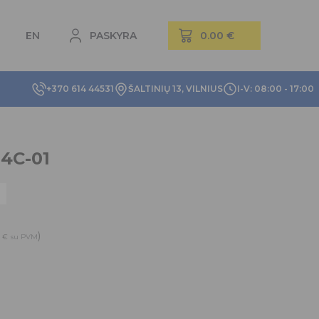
EN
PASKYRA
+370 614 44531
ŠALTINIŲ 13, VILNIUS
I-V: 08:00 - 17:00
4C-01
4
)
€
su PVM