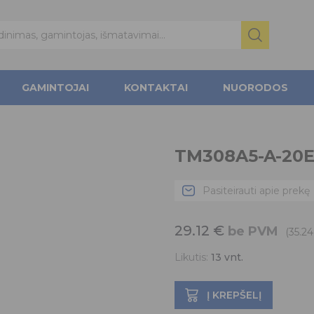
GAMINTOJAI
KONTAKTAI
NUORODOS
TM308A5-A-20E
Pasiteirauti apie prekę
29.12
€
be PVM
(35.2
Likutis:
13
vnt.
Į KREPŠELĮ