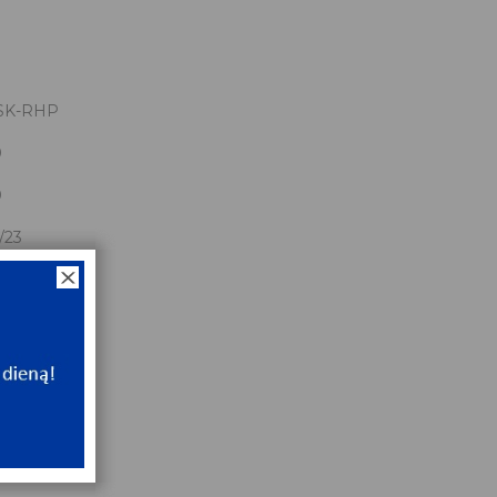
SK-RHP
0
0
/23
x90x18/23
NT
ip
NT