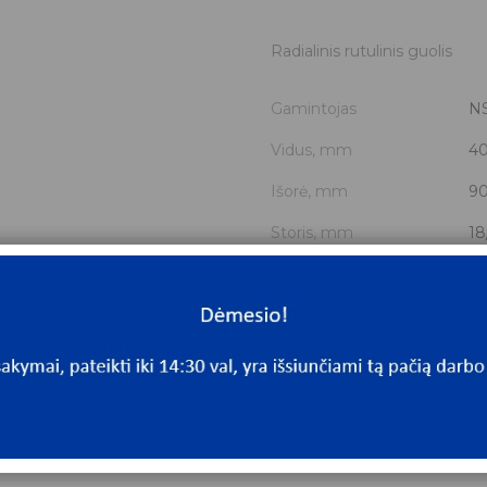
Radialinis rutulinis guolis
Gamintojas
N
Vidus, mm
4
Išorė, mm
9
Storis, mm
18
Išmatavimai
40
Mato vnt.
V
Yra sandėlyje
Ta
Mato vnt
V