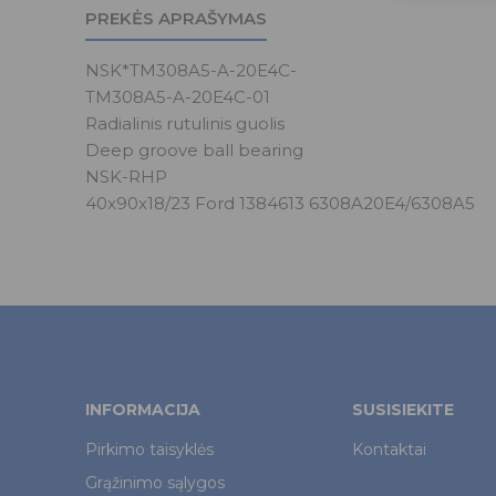
PREKĖS APRAŠYMAS
NSK*TM308A5-A-20E4C-
TM308A5-A-20E4C-01
Radialinis rutulinis guolis
Deep groove ball bearing
NSK-RHP
40x90x18/23 Ford 1384613 6308A20E4/6308A5
INFORMACIJA
SUSISIEKITE
Pirkimo taisyklės
Kontaktai
Grąžinimo sąlygos