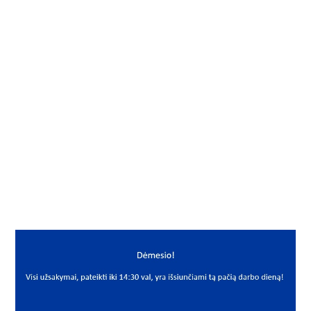
Gamintojas
SKF
Mato vnt.
VNT
Yra sandėlyje
Ne
Vidus, mm
50
Išorė, mm
90
Storis, mm
23
Išmatavimai
50x90x23
Mato vnt
VNT
PREKĖS APRAŠYMAS