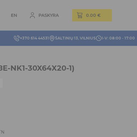
EN
PASKYRA
+370 614 44531
ŠALTINIŲ 13, VILNIUS
I-V: 08:00 - 17:00
8E-NK1-30X64X20-1)
TN