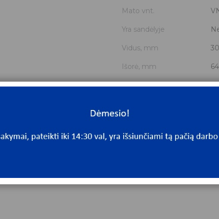
Mato vnt.
V
Yra sandėlyje
N
Vidus, mm
3
Išorė, mm
64
Storis, mm
2
Išmatavimai
30
Mato vnt
V