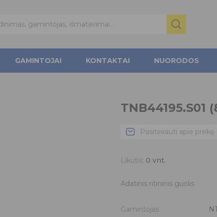
GAMINTOJAI
KONTAKTAI
NUORODOS
TNB44195.S01 (
Pasiteirauti apie prekę
Likutis:
0
vnt.
Adatinis ritininis guolis
Gamintojas
N