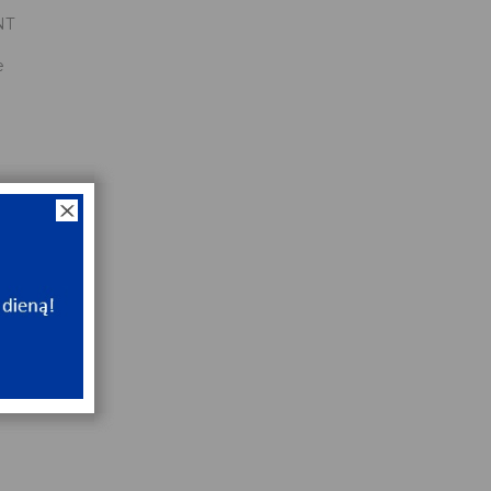
NT
e
0
0
x64x20
NT