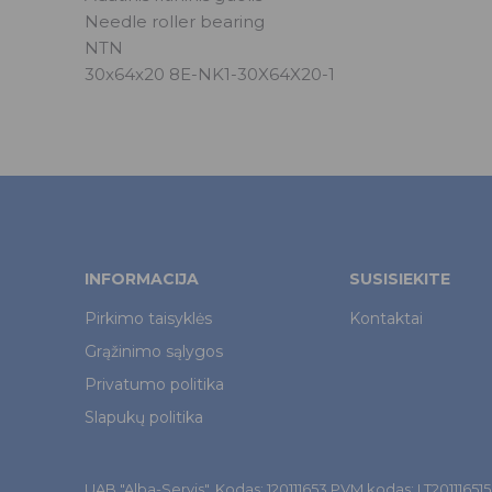
Needle roller bearing
NTN
30x64x20 8E-NK1-30X64X20-1
INFORMACIJA
SUSISIEKITE
Pirkimo taisyklės
Kontaktai
Grąžinimo sąlygos
Privatumo politika
Slapukų politika
UAB "Alba-Servis". Kodas: 120111653 PVM kodas: LT201116515. Š