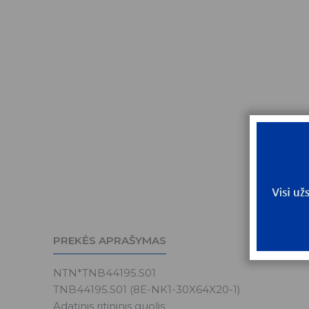
PREKĖS APRAŠYMAS
NTN*TNB44195.S01
TNB44195.S01 (8E-NK1-30X64X20-1)
Adatinis ritininis guolis