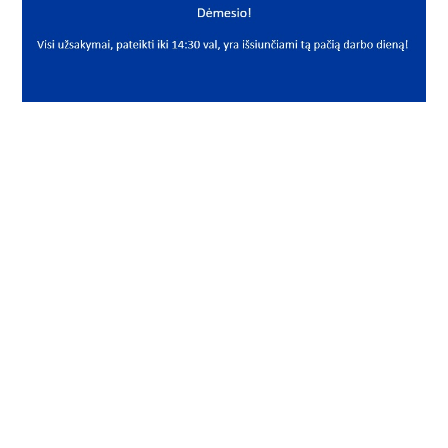
PREKĖS APRAŠYMAS
NSK*UC204
UC 204
Guolis
Bearing
NSK-NWG
20x47x31 YAR 204-2F (20x47x14/31) UC204D1 M-UC204D1
UC204S UC204G2 (20x47x16/31) GYE20KRRB GYE20-XL-
KRR-B RHP 1020-20 G UC204 YAR204-2F