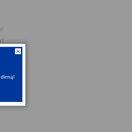
BF
NT
ip
NT