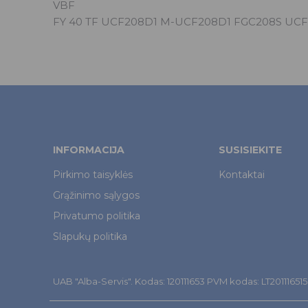
VBF
FY 40 TF UCF208D1 M-UCF208D1 FGC208S UCF
INFORMACIJA
SUSISIEKITE
Pirkimo taisyklės
Kontaktai
Grąžinimo sąlygos
Privatumo politika
Slapukų politika
UAB "Alba-Servis". Kodas: 120111653 PVM kodas: LT201116515. Š