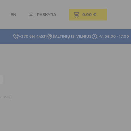
EN
PASKYRA
+370 614 44531
ŠALTINIŲ 13, VILNIUS
I-V: 08:00 - 17:00
)
su PVM