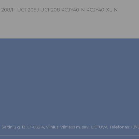
 208/H UCF208J UCF208 RCJY40-N RCJY40-XL-N
altinių g. 13, LT-03214, Vilnius, Vilniaus m. sav., LIETUVA. Telefonas: +3