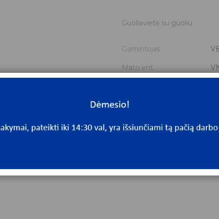
Guoliavietė su guoliu
Gamintojas
V
Mato vnt.
V
Yra sandėlyje
Ta
Mato vnt
V