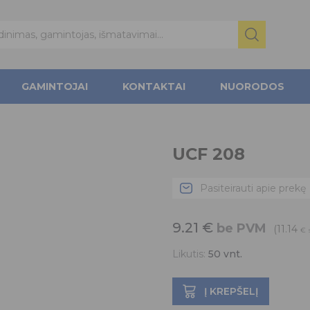
GAMINTOJAI
KONTAKTAI
NUORODOS
UCF 208
Pasiteirauti apie prekę
9.21
€
be PVM
(11.14
€
Likutis:
50
vnt.
Į KREPŠELĮ