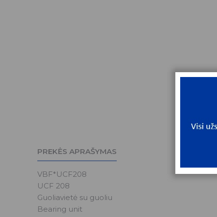
PREKĖS APRAŠYMAS
VBF*UCF208
UCF 208
Guoliavietė su guoliu
Bearing unit