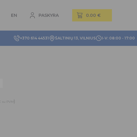
EN
PASKYRA
+370 614 44531
ŠALTINIŲ 13, VILNIUS
I-V: 08:00 - 17:00
)
€
su PVM