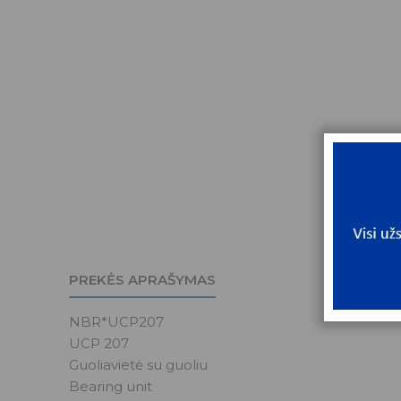
PREKĖS APRAŠYMAS
NBR*UCP207
UCP 207
Guoliavietė su guoliu
Bearing unit