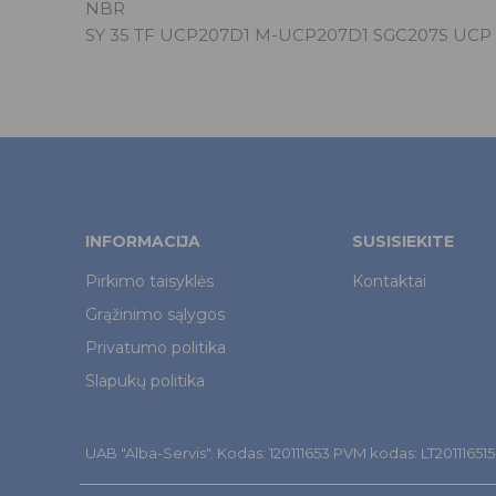
NBR
SY 35 TF UCP207D1 M-UCP207D1 SGC207S UCP
INFORMACIJA
SUSISIEKITE
Pirkimo taisyklės
Kontaktai
Grąžinimo sąlygos
Privatumo politika
Slapukų politika
UAB "Alba-Servis". Kodas: 120111653 PVM kodas: LT201116515. Š