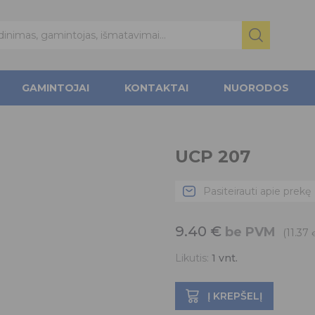
GAMINTOJAI
KONTAKTAI
NUORODOS
UCP 207
Pasiteirauti apie prekę
9.40
€
be PVM
(11.37
Likutis:
1
vnt.
Į KREPŠELĮ