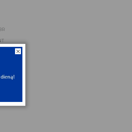
BR
NT
ip
NT