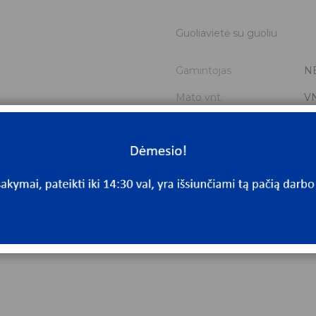
Guoliavietė su guoliu
Gamintojas
N
Mato vnt.
V
Yra sandėlyje
Ta
Mato vnt
V