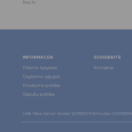
Nachi
INFORMACIJA
SUSISIEKITE
Pirkimo taisyklės
Kontaktai
Grąžinimo sąlygos
Privatumo politika
Slapukų politika
UAB "Alba-Servis". Kodas: 120111653 PVM kodas: LT201116515. Š