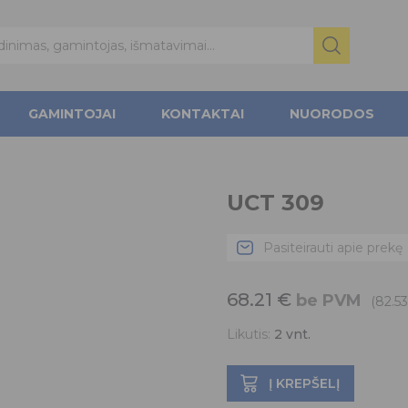
GAMINTOJAI
KONTAKTAI
NUORODOS
UCT 309
Pasiteirauti apie prekę
68.21
€
be PVM
(82.5
Likutis:
2
vnt.
Į KREPŠELĮ