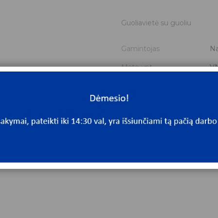
Guoliavietė su guoliu
Gamintojas
Na
Mato vnt.
V
Yra sandėlyje
Ta
Mato vnt
V