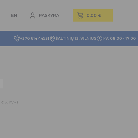
EN
PASKYRA
+370 614 44531
ŠALTINIŲ 13, VILNIUS
I-V: 08:00 - 17:00
3
)
€
su PVM