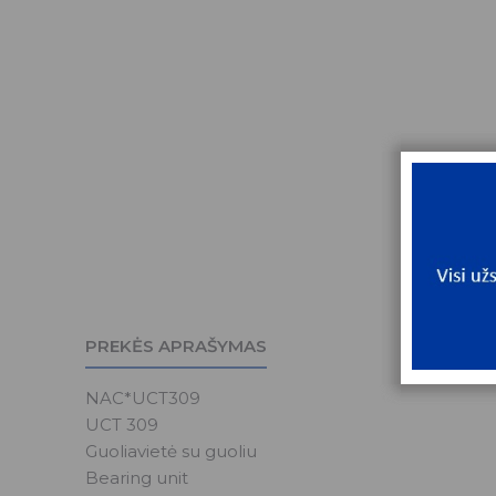
PREKĖS APRAŠYMAS
NAC*UCT309
UCT 309
Guoliavietė su guoliu
Bearing unit