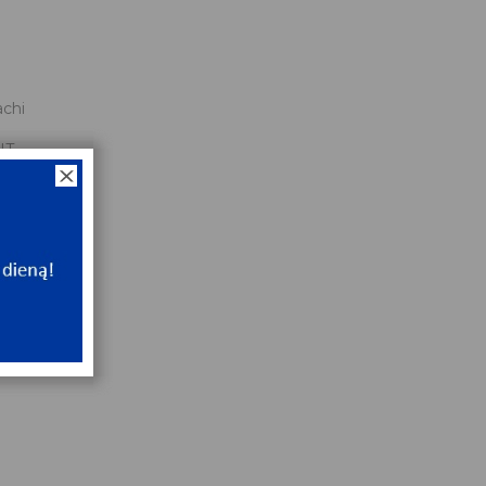
chi
NT
ip
NT