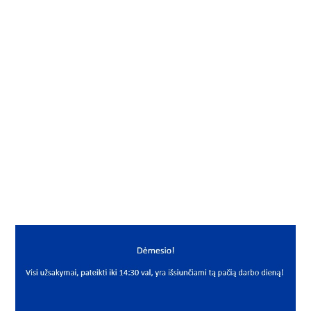
Į KREPŠELĮ
Guoliavietė su guoliu
Gamintojas
Nachi
Mato vnt.
VNT
Yra sandėlyje
Taip
Mato vnt
VNT
PREKĖS APRAŠYMAS
NAC*UFL001