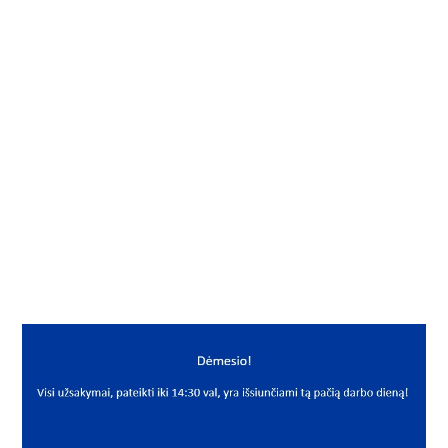
Į KREPŠELĮ
Guoliavietė su guoliu
Gamintojas
Nachi
Mato vnt.
VNT
Yra sandėlyje
Taip
Mato vnt
VNT
PREKĖS APRAŠYMAS
NAC*UFL006