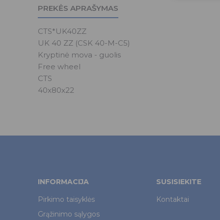
PREKĖS APRAŠYMAS
CTS*UK40ZZ
UK 40 ZZ (CSK 40-M-C5)
Kryptinė mova - guolis
Free wheel
CTS
40x80x22
INFORMACIJA
SUSISIEKITE
Pirkimo taisyklės
Kontaktai
Grąžinimo sąlygos