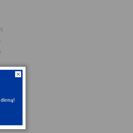
TS
0
0
x80x22
NT
ip
NT