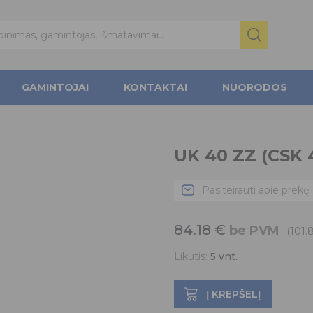
GAMINTOJAI
KONTAKTAI
NUORODOS
UK 40 ZZ (CSK 
Pasiteirauti apie prekę
84.18
€
be PVM
(101.
Likutis:
5
vnt.
Į KREPŠELĮ