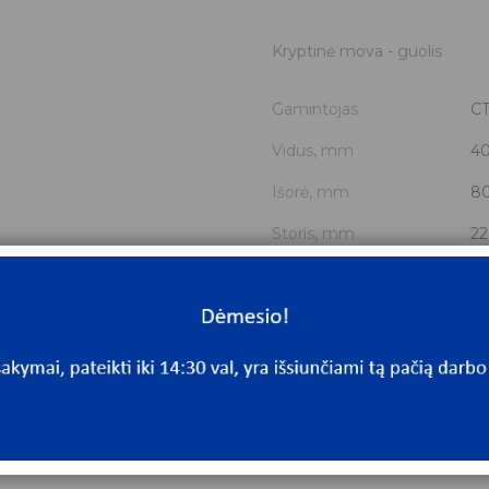
Kryptinė mova - guolis
Gamintojas
C
Vidus, mm
4
Išorė, mm
8
Storis, mm
22
Išmatavimai
40
Mato vnt.
V
Yra sandėlyje
Ta
Mato vnt
V