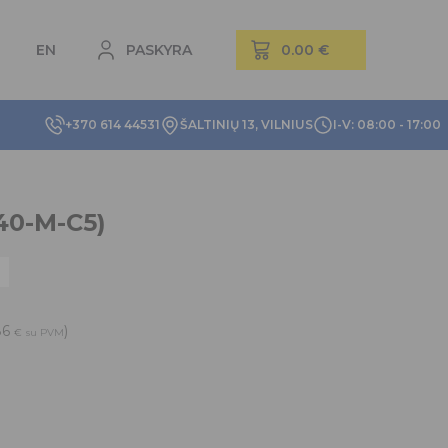
EN
PASKYRA
+370 614 44531
ŠALTINIŲ 13, VILNIUS
I-V: 08:00 - 17:00
40-M-C5)
86
)
€
su PVM