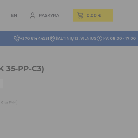
EN
PASKYRA
+370 614 44531
ŠALTINIŲ 13, VILNIUS
I-V: 08:00 - 17:00
K 35-PP-C3)
6
)
€
su PVM