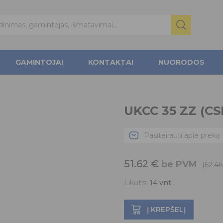
GAMINTOJAI
KONTAKTAI
NUORODOS
UKCC 35 ZZ (CS
Pasiteirauti apie prekę
51.62
€
be PVM
(62.4
Likutis:
14
vnt.
Į KREPŠELĮ