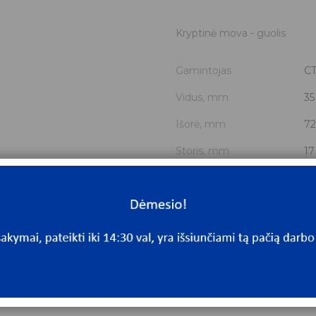
Kryptinė mova - guolis
Gamintojas
C
Vidus, mm
35
Išorė, mm
72
Storis, mm
17
Išmatavimai
35
Mato vnt.
V
Yra sandėlyje
Ta
Mato vnt
V