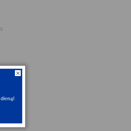
TS
x72x17
NT
ip
NT