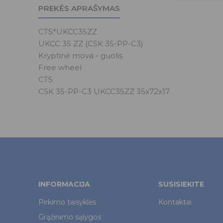
PREKĖS APRAŠYMAS
CTS*UKCC35ZZ
UKCC 35 ZZ (CSK 35-PP-C3)
Kryptinė mova - guolis
Free wheel
CTS
CSK 35-PP-C3 UKCC35ZZ 35x72x17
INFORMACIJA
SUSISIEKITE
Pirkimo taisyklės
Kontaktai
Grąžinimo sąlygos