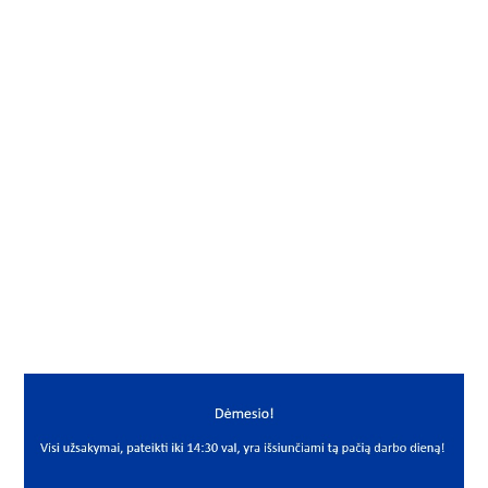
Gamintojas
NTN
Mato vnt.
VNT
Yra sandėlyje
Ne
Vidus, mm
38.1
Išorė, mm
90
Storis, mm
41.3
Išmatavimai
38.1x90x41.3
Mato vnt
VNT
PREKĖS APRAŠYMAS