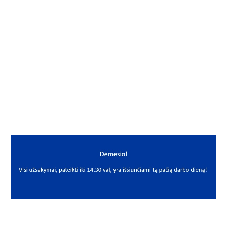
Gamintojas
Nachi
Mato vnt.
VNT
Yra sandėlyje
Ne
Mato vnt
VNT
PREKĖS APRAŠYMAS
NAC*UP005
UP 005
Guoliavietė su guoliu
Bearing unit
Nachi
P 06-7/U 006+ER UP006